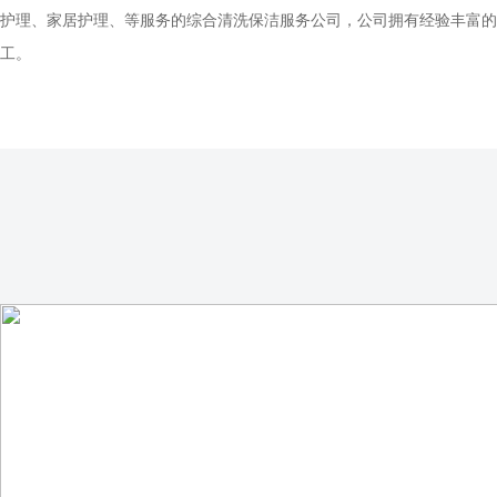
护理、家居护理、等服务的综合清洗保洁服务公司，公司拥有经验丰富的
工。
承接：各种大型开荒、日常保洁、地毯沙发清理、地暖清洗、暖气片清洗
服务项目：日常保洁、 开荒保洁、小时工、钟点工、清洗沙发，窗帘清
洁、浴缸清洗、商场保洁托管等等。