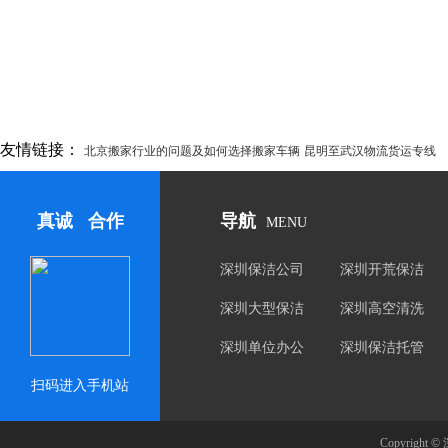
友情链接：
北京搬家行业的问题及如何选择搬家车辆
昆明至武汉物流货运专线
真诚 合作
导航
MENU
保洁案例
保洁
深圳保洁公司
深圳开荒保洁
深圳大型保洁
深圳高空清洗
深圳单位办公
深圳保洁托管
楼保洁
扫码进入手机站
Copyrig