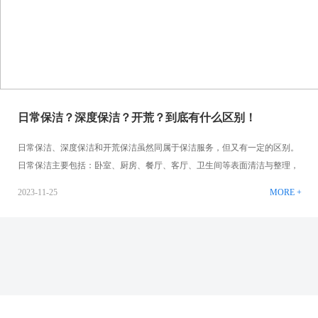
日常保洁？深度保洁？开荒？到底有什么区别！
日常保洁、深度保洁和开荒保洁虽然同属于保洁服务，但又有一定的区别。
日常保洁主要包括：卧室、厨房、餐厅、客厅、卫生间等表面清洁与整理，
主要以除尘为主。比如：3个小时的日常保洁一般可以将90平米的房屋，进
2023-11-25
MORE +
行一个表面的除尘清洁、简单的表面整理，这基本可以满足85%的家庭需
要。 对于居住时间或对居住环境要求高，那么就需要深度保洁了。比如厨房
的深度保洁服务内容项目也不单单是表面的除尘擦拭清洁。地面的陈年污
渍，厨房中油烟机的陈年污垢，这些都需要去清理。深度保洁它包含服务内
容，从上到下，从里到外，看得见的