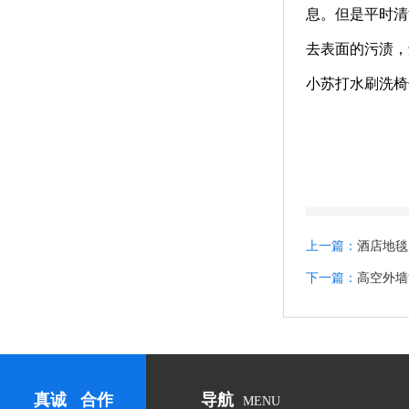
息。但是平时清
去表面的污渍，
小苏打水刷洗椅
上一篇：
酒店地毯
下一篇：
高空外墙
真诚 合作
导航
MENU